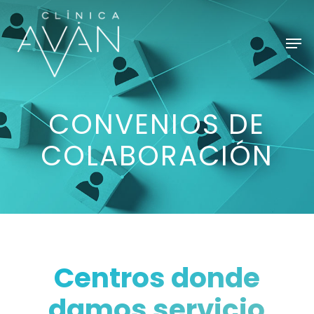
Skip
to
Men
main
content
CONVENIOS DE
COLABORACIÓN
Centros donde
damos servicio