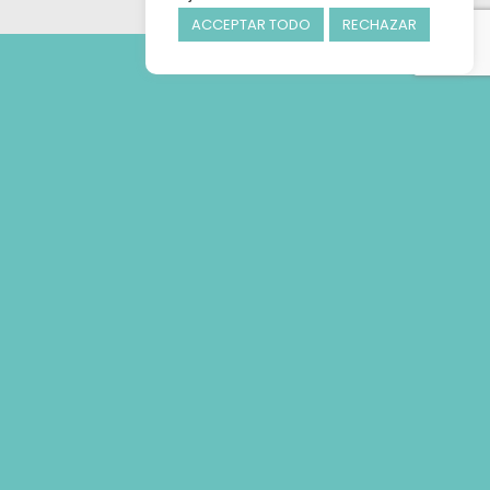
ACCEPTAR TODO
RECHAZAR
Nuestro equipo
está disponible
para asesorarte.
Escríbenos sin
compromiso
Cita previa